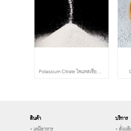
Potassium Citrate โพแทสเซียมซิเตรต
สินค้า
บริการ
• เคมีอาหาร
• สั่งผ