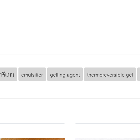
าจีแนน
emulsifier
gelling agent
thermoreversible gel