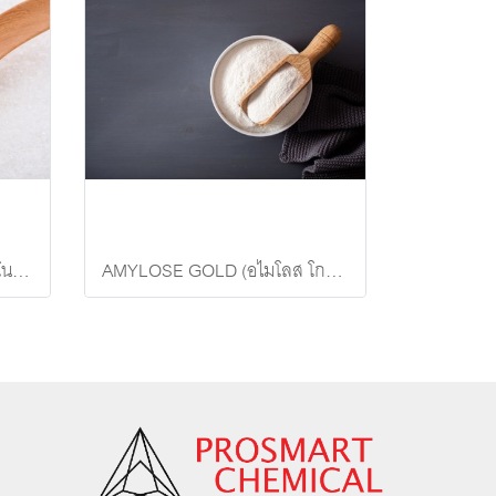
Monosodium glutamate โมโนโซเดียม กลูตาเมท (MSG)
AMYLOSE GOLD (อไมโลส โกลด์)