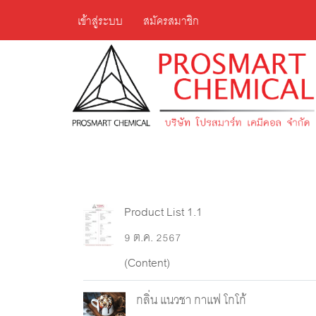
เข้าสู่ระบบ
สมัครสมาชิก
Product List 1.1
9 ต.ค. 2567
(Content)
กลิ่น แนวชา กาแฟ โกโก้