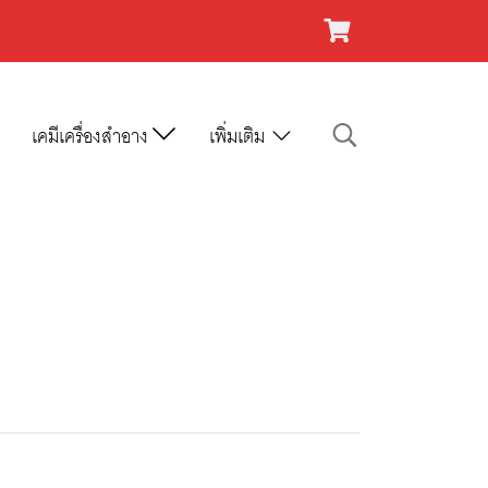
เคมีเครื่องสำอาง
เพิ่มเติม