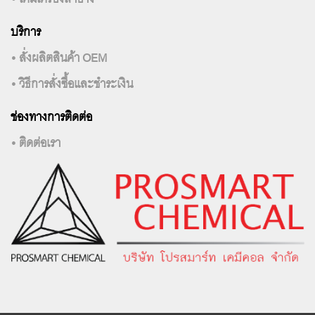
บริการ
• สั่งผลิตสินค้า OEM
• วิธีการสั่งซื้อและชำระเงิน
ช่องทางการติดต่อ
• ติดต่อเรา