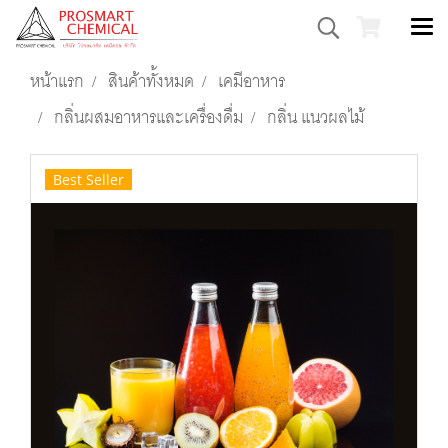
หน้าแรก
สินค้าทั้งหมด
เคมีอาหาร
กลิ่นผสมอาหารและเครื่องดื่ม
กลิ่น แนวผลไม้
Best Seller