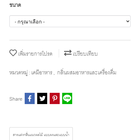
ขนาด
เพิ่มรายการโปรด
เปรียบเทียบ
หมวดหมู่ :
เคมีอาหาร
,
กลิ่นผสมอาหารและเครื่องดื่ม
Share
สารแต่งกลิ่นแนวผลไม้ แบบผงและแบบน้ำ