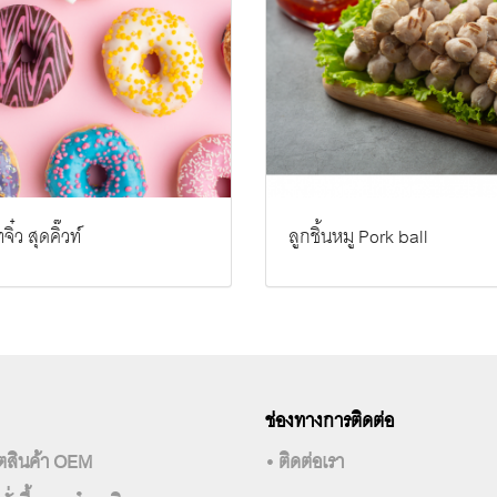
จิ๋ว สุดคิ๊วท์
ลูกชิ้นหมู Pork ball
ช่องทางการติดต่อ
ลิตสินค้า OEM
• ติดต่อเรา