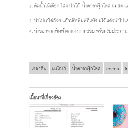
2. ต้มน้ำให้เดือด ใส่ผงโกโก้ น้ำตาลฟรุ๊กโตส
นมสด
แล
3. นำไปเทใส่ถ้วย แก้วหรือพิมพ์ที่เตรียมไว้ แล้วนำไปแ
4. นำออกจากพิมพ์ ตกแต่งตามชอบ พร้อมรับประทาน
เจลาติน
ผงโกโก้
น้ำตาลฟรุ๊กโตส
cocoa
f
เนื้อหาที่เกี่ยวข้อง