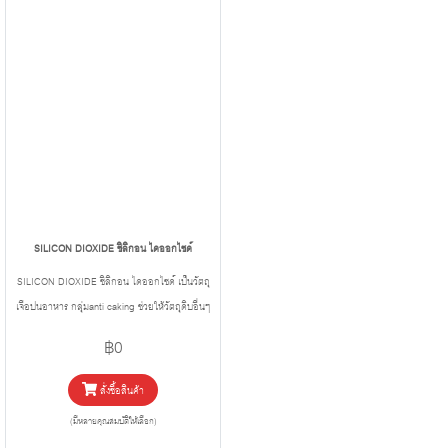
SILICON DIOXIDE ซิลิกอน ไดออกไซด์
SILICON DIOXIDE ซิลิกอน ไดออกไซด์ เป็นวัตถุ
เจือปนอาหาร กลุ่มanti caking ช่วยให้วัตถุดิบอื่นๆ
ในอาหารผสมเข้ากันได้ดี ไม่ทำให้วัตถุดิบอื่นๆ
฿0
กระจายตัวได้ดีและไม่จับตัวเป็นก้อน
สั่งซื้อสินค้า
(มีหลายคุณสมบัติให้เลือก)