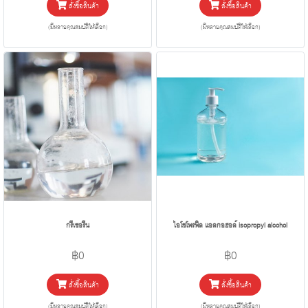
สั่งซื้อสินค้า
สั่งซื้อสินค้า
(มีหลายคุณสมบัติให้เลือก)
(มีหลายคุณสมบัติให้เลือก)
กรีเซอรีน
ไอโซโพรพิล แอลกอฮอล์ isopropyl alcohol
฿0
฿0
สั่งซื้อสินค้า
สั่งซื้อสินค้า
(มีหลายคุณสมบัติให้เลือก)
(มีหลายคุณสมบัติให้เลือก)